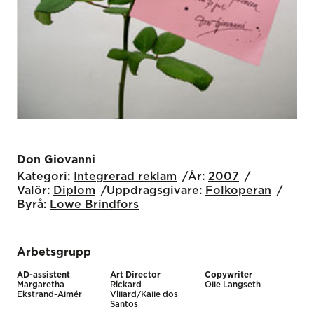
Don Giovanni
Kategori:
Integrerad reklam
År:
2007
Valör:
Diplom
Uppdragsgivare:
Folkoperan
Byrå:
Lowe Brindfors
Arbetsgrupp
AD-assistent
Art Director
Copywriter
Margaretha
Rickard
Olle Langseth
Ekstrand-Almér
Villard/Kalle dos
Santos