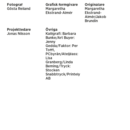
Fotograf
Grafisk formgivare
Originalare
Gösta Reiland
Margaretha
Margaretha
Ekstrand-Almér
Ekstrand-
Almér/Jakob
Brundin
Projektledare
Övriga
Jonas Nilsson
Kalligrafi: Barbara
Bunke/Art Buyer:
Jenny
Gedda/Faktor: Per
Tofft,
PCbyrån/Ateljéass:
Lisa
Granberg/Linda
Beming/Tryck:
Stocken
Snabbtryck/Printely
AB