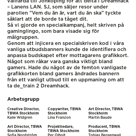
vallfärda till Jönköping för att delta i Dreamhack
– Lanens LAN. SJ, som säljer resor under
parollen ”Vem du än är, vart du än ska” tyckte
såklart att de borde ta tåget dit.
Så vi gjorde en specialkampanj, helt skriven på
gaminglingo, som bara visade sig för
målgruppen.
Genom att injicera en specialskriven kod i våra
vanliga utbudsbanners kunde de identifiera och
anpassa budskapet efter mottagarens grafikkort.
Något som råkar vara ganska viktigt bland
gamers. Hade du något av de femton vanligaste
grafikkorten bland gamers ändrades bannern
från ett vanligt utbud till en uppmaning om att
ta de_train 2 Dreamhack.
Arbetsgrupp
Creative Director,
Copywriter, TBWA
Art Director, TBWA
TBWA Stockholm
Stockholm
Stockholm
Kalle Widgren
Lina Franzon
Martin Baude
Art Director, TBWA
Projektledare,
Producent, TBWA
Stockholm
TBWA Stockholm
Stockholm
Sofia Nordström
Per Olholt
Tobias Bergenwall