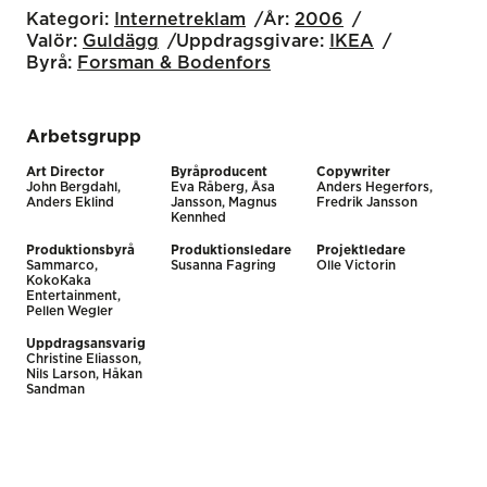
Kategori:
Internet­reklam
År:
2006
Valör:
Guldägg
Uppdragsgivare:
IKEA
Byrå:
Forsman & Bodenfors
Arbetsgrupp
Art Director
Byråproducent
Copywriter
John Bergdahl,
Eva Råberg, Åsa
Anders Hegerfors,
Anders Eklind
Jansson, Magnus
Fredrik Jansson
Kennhed
Produktionsbyrå
Produktionsledare
Projektledare
Sammarco,
Susanna Fagring
Olle Victorin
KokoKaka
Entertainment,
Pellen Wegler
Uppdragsansvarig
Christine Eliasson,
Nils Larson, Håkan
Sandman