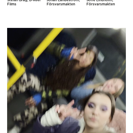
Stefan Brag, B-Reel
Johan Landeström,
Sofie Lindholm,
Films
Försvarsmakten
Försvarsmakten