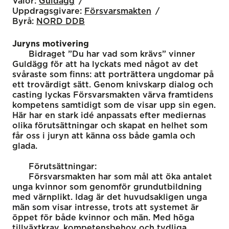
Valör:
Guldägg
Uppdragsgivare:
Försvarsmakten
Byrå:
NORD DDB
Juryns motivering
Bidraget ”Du har vad som krävs” vinner
Guldägg för att ha lyckats med något av det
svåraste som finns: att porträttera ungdomar på
ett trovärdigt sätt. Genom knivskarp dialog och
casting lyckas Försvarsmakten värva framtidens
kompetens samtidigt som de visar upp sin egen.
Här har en stark idé anpassats efter mediernas
olika förutsättningar och skapat en helhet som
får oss i juryn att känna oss både gamla och
glada.
Förutsättningar:
Försvarsmakten har som mål att öka antalet
unga kvinnor som genomför grundutbildning
med värnplikt. Idag är det huvudsakligen unga
män som visar intresse, trots att systemet är
öppet för både kvinnor och män. Med höga
tillväxtkrav, kompetensbehov och tydliga