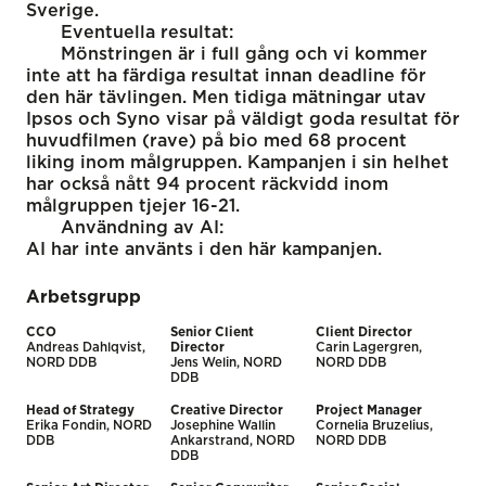
Sverige.
Eventuella resultat:
Mönstringen är i full gång och vi kommer
inte att ha färdiga resultat innan deadline för
den här tävlingen. Men tidiga mätningar utav
Ipsos och Syno visar på väldigt goda resultat för
huvudfilmen (rave) på bio med 68 procent
liking inom målgruppen. Kampanjen i sin helhet
har också nått 94 procent räckvidd inom
målgruppen tjejer 16-21.
Användning av AI:
AI har inte använts i den här kampanjen.
Arbetsgrupp
CCO
Senior Client
Client Director
Andreas Dahlqvist,
Director
Carin Lagergren,
NORD DDB
Jens Welin, NORD
NORD DDB
DDB
Head of Strategy
Creative Director
Project Manager
Erika Fondin, NORD
Josephine Wallin
Cornelia Bruzelius,
DDB
Ankarstrand, NORD
NORD DDB
DDB