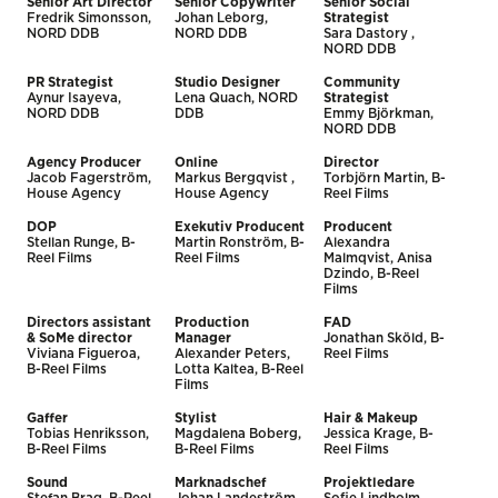
Senior Art Director
Senior Copywriter
Senior Social
Fredrik Simonsson,
Johan Leborg,
Strategist
NORD DDB
NORD DDB
Sara Dastory ,
NORD DDB
PR Strategist
Studio Designer
Community
Aynur Isayeva,
Lena Quach, NORD
Strategist
NORD DDB
DDB
Emmy Björkman,
NORD DDB
Agency Producer
Online
Director
Jacob Fagerström,
Markus Bergqvist ,
Torbjörn Martin, B-
House Agency
House Agency
Reel Films
DOP
Exekutiv Producent
Producent
Stellan Runge, B-
Martin Ronström, B-
Alexandra
Reel Films
Reel Films
Malmqvist, Anisa
Dzindo, B-Reel
Films
Directors assistant
Production
FAD
& SoMe director
Manager
Jonathan Sköld, B-
Viviana Figueroa,
Alexander Peters,
Reel Films
B-Reel Films
Lotta Kaltea, B-Reel
Films
Gaffer
Stylist
Hair & Makeup
Tobias Henriksson,
Magdalena Boberg,
Jessica Krage, B-
B-Reel Films
B-Reel Films
Reel Films
Sound
Marknadschef
Projektledare