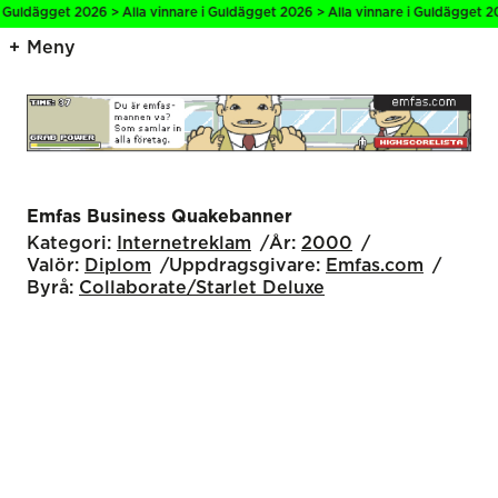
i Guldägget 2026 > Alla vinnare i Guldägget 2026 > Alla vinnare i Guldägget 20
Meny
Emfas Business Quakebanner
Kategori:
Internet­reklam
År:
2000
Valör:
Diplom
Uppdragsgivare:
Emfas.com
Byrå:
Collaborate/Starlet Deluxe