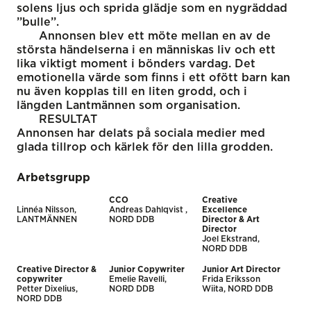
solens ljus och sprida glädje som en nygräddad
’’bulle’’.
Annonsen blev ett möte mellan en av de
största händelserna i en människas liv och ett
lika viktigt moment i bönders vardag. Det
emotionella värde som finns i ett ofött barn kan
nu även kopplas till en liten grodd, och i
längden Lantmännen som organisation.
RESULTAT
Annonsen har delats på sociala medier med
glada tillrop och kärlek för den lilla grodden.
Arbetsgrupp
CCO
Creative
Linnéa Nilsson,
Andreas Dahlqvist ,
Excellence
LANTMÄNNEN
NORD DDB
Director & Art
Director
Joel Ekstrand,
NORD DDB
Creative Director &
Junior Copywriter
Junior Art Director
copywriter
Emelie Ravelli,
Frida Eriksson
Petter Dixelius,
NORD DDB
Wiita, NORD DDB
NORD DDB