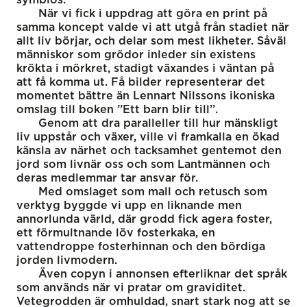
När vi fick i uppdrag att göra en print på
samma koncept valde vi att utgå från stadiet när
allt liv börjar, och delar som mest likheter. Såväl
människor som grödor inleder sin existens
krökta i mörkret, stadigt växandes i väntan på
att få komma ut. Få bilder representerar det
momentet bättre än Lennart Nilssons ikoniska
omslag till boken ’’Ett barn blir till’’.
Genom att dra paralleller till hur mänskligt
liv uppstår och växer, ville vi framkalla en ökad
känsla av närhet och tacksamhet gentemot den
jord som livnär oss och som Lantmännen och
deras medlemmar tar ansvar för.
Med omslaget som mall och retusch som
verktyg byggde vi upp en liknande men
annorlunda värld, där grodd fick agera foster,
ett förmultnande löv fosterkaka, en
vattendroppe fosterhinnan och den bördiga
jorden livmodern.
Även copyn i annonsen efterliknar det språk
som används när vi pratar om graviditet.
Vetegrodden är omhuldad, snart stark nog att se