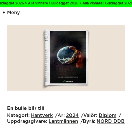
ägget 2026 > Alla vinnare i Guldägget 2026 > Alla vinnare i Guldägget 2026 > 
Meny
En bulle blir till
Kategori:
Hantverk
År:
2024
Valör:
Diplom
Uppdragsgivare:
Lantmännen
Byrå:
NORD DDB