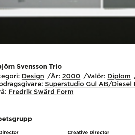
björn Svensson Trio
egori:
Design
År:
2000
Valör:
Diplom
pdragsgivare:
Superstudio Gul AB/Diesel
å:
Fredrik Swärd Form
betsgrupp
Director
Creative Director