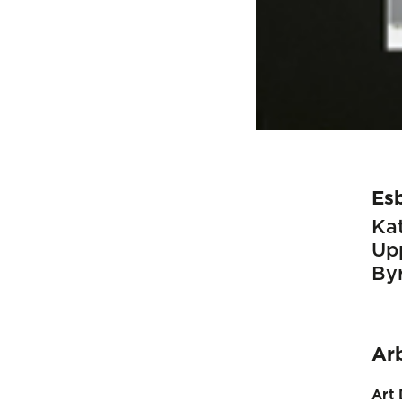
Es
Kat
Up
Byr
Ar
Art 