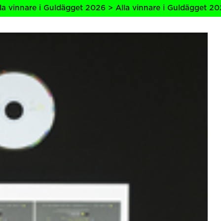
re i Guldägget 2026 > Alla vinnare i Guldägget 2026 > All