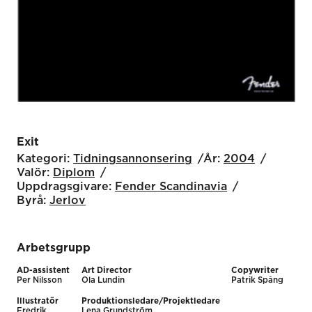
Exit
Kategori:
Tidnings­annonsering
År:
2004
Valör:
Diplom
Uppdragsgivare:
Fender Scandinavia
Byrå:
Jerlov
Arbetsgrupp
AD-assistent
Art Director
Copywriter
Per Nilsson
Ola Lundin
Patrik Spång
Illustratör
Produktionsledare/Projektledare
Fredrik
Lena Grundström