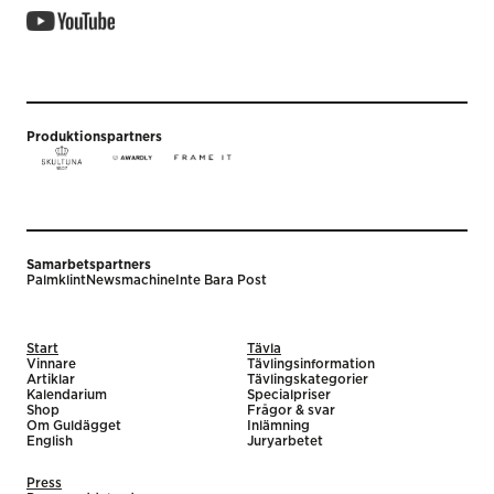
Produktionspartners
Samarbetspartners
Palmklint
Newsmachine
Inte Bara Post
Start
Tävla
Vinnare
Tävlingsinformation
Artiklar
Tävlingskategorier
Kalendarium
Specialpriser
Shop
Frågor & svar
Om Guldägget
Inlämning
English
Juryarbetet
Press