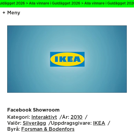
ldägget 2026 > Alla vinnare i Guldägget 2026 > Alla vinnare i Guldägget 2026 >
Meny
Facebook Showroom
Kategori:
Interaktivt
År:
2010
Valör:
Silverägg
Uppdragsgivare:
IKEA
Byrå:
Forsman & Bodenfors