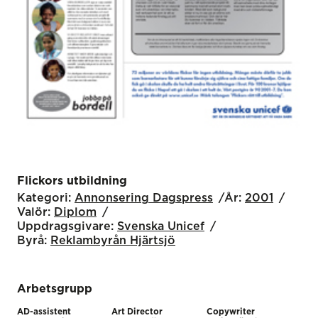
Flickors utbildning
Kategori:
Annonsering Dagspress
År:
2001
Valör:
Diplom
Uppdragsgivare:
Svenska Unicef
Byrå:
Reklambyrån Hjärtsjö
Arbetsgrupp
AD-assistent
Art Director
Copywriter