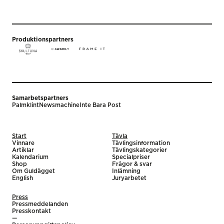
Produktionspartners
Samarbetspartners
Palmklint
Newsmachine
Inte Bara Post
Start
Tävla
Vinnare
Tävlingsinformation
Artiklar
Tävlingskategorier
Kalendarium
Specialpriser
Shop
Frågor & svar
Om Guldägget
Inlämning
English
Juryarbetet
Press
Pressmeddelanden
Presskontakt
—