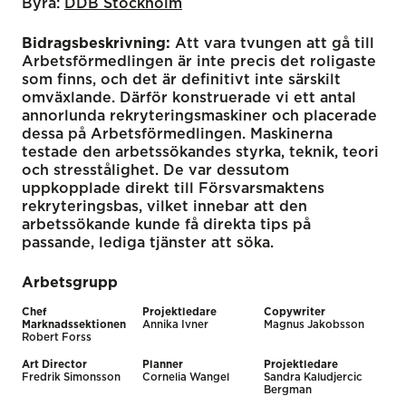
Byrå:
DDB Stockholm
Bidragsbeskrivning:
Att vara tvungen att gå till
Arbetsförmedlingen är inte precis det roligaste
som finns, och det är definitivt inte särskilt
omväxlande. Därför konstruerade vi ett antal
annorlunda rekryteringsmaskiner och placerade
dessa på Arbetsförmedlingen. Maskinerna
testade den arbetssökandes styrka, teknik, teori
och stresstålighet. De var dessutom
uppkopplade direkt till Försvarsmaktens
rekryteringsbas, vilket innebar att den
arbetssökande kunde få direkta tips på
passande, lediga tjänster att söka.
Arbetsgrupp
Chef
Projektledare
Copywriter
Marknadssektionen
Annika Ivner
Magnus Jakobsson
Robert Forss
Art Director
Planner
Projektledare
Fredrik Simonsson
Cornelia Wangel
Sandra Kaludjercic
Bergman