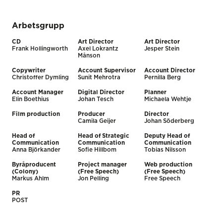
Arbetsgrupp
CD
Art Director
Art Director
Frank Hollingworth
Axel Lokrantz
Jesper Stein
Månson
Copywriter
Account Supervisor
Account Director
Christoffer Dymling
Sunit Mehrotra
Pernilla Berg
Account Manager
Digital Director
Planner
Elin Boethius
Johan Tesch
Michaela Wehtje
Film production
Producer
Director
Camila Geijer
Johan Söderberg
Head of
Head of Strategic
Deputy Head of
Communication
Communication
Communication
Anna Björkander
Sofie Hillbom
Tobias Nilsson
Byråproducent
Project manager
Web production
(Colony)
(Free Speech)
(Free Speech)
Markus Ahlm
Jon Pelling
Free Speech
PR
POST