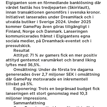
Elgiganten som en förmedlande banklösning där
värdet fastlås hos tredjeparten (SkinVault),
innan transaktionen genomförs i svenska kronor.
Initiativet lanserades under DreamHack och i
utvalda butiker i Sverige 2024. Under 2025
kommer GamePay även göras tillgängligt i
Finland, Norge och Danmark. Lanseringen
kommunicerades främst i Elgigantens egna
sociala medier, på Dreamhack-eventet och i
pressutskick.
Resultat
Attityd: 71 % av gamers fick en mer positiv
attityd gentemot varumärket och brand liking
lyftes med 36,5%.
Omsättning: Under de första tre dagarna
genererades över 2,7 miljoner SEK i omsättning
där GamePay motsvarade en inkrementell
tillväxt på 5%.
Exponering: Trots en begränsad budget fick
lanseringen ett stort genomslag med 10,3
miljoner impressions.
Sammanfattning