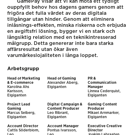
GamePay visar att vi kan möta ett tydligt
ouppfyllt behov hos dagens gamers genom att
frigöra det fulla värdet av deras digitala
tillgångar utan hinder. Genom att eliminera
inlåsnings-effekten, minska riskerna och erbjuda
en avgiftsfri lösning, bygger vi en stark och
långsiktig relation med en teknikintresserad
målgrupp. Detta genererar inte bara starka
affärsresultat utan ökar även
varumärkeslojaliteten i långa loppet.
Arbetsgrupp
Head of Marketing
Head of Gaming
PR &
& E-commerce
Alexander Åberg,
Communication
Karolina Åhs
Elgiganten
Manager
Karlsson,
Linnea Cederquist,
Elgiganten
Elgiganten
Project Lead
Digital Campaign &
Gaming Content
Gaming
Content Producer
Producer
Marcus Selberg,
Leo Ribrant,
Mikael Arnmarker,
Elgiganten
Elgiganten
Elgiganten
Account Director
Account Manager
Executive Creative
Cattis Söderblom,
Pontus Ivarsson,
Director
Leo
Leo
Joakim Labraaten,