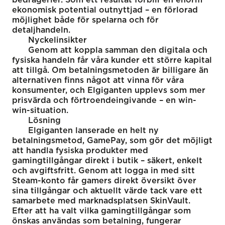
ekonomisk potential outnyttjad – en förlorad
möjlighet både för spelarna och för
detaljhandeln.
Nyckelinsikter
Genom att koppla samman den digitala och
fysiska handeln får våra kunder ett större kapital
att tillgå. Om betalningsmetoden är billigare än
alternativen finns något att vinna för våra
konsumenter, och Elgiganten upplevs som mer
prisvärda och förtroendeingivande – en win-
win-situation.
Lösning
Elgiganten lanserade en helt ny
betalningsmetod, GamePay, som gör det möjligt
att handla fysiska produkter med
gamingtillgångar direkt i butik – säkert, enkelt
och avgiftsfritt. Genom att logga in med sitt
Steam-konto får gamers direkt översikt över
sina tillgångar och aktuellt värde tack vare ett
samarbete med marknadsplatsen SkinVault.
Efter att ha valt vilka gamingtillgångar som
önskas användas som betalning, fungerar