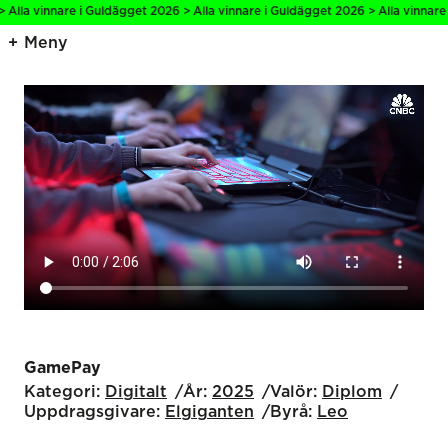
innare i Guldägget 2026 > Alla vinnare i Guldägget 2026 > Alla vinnare i Guld
Meny
GamePay
Kategori:
Digitalt
År:
2025
Valör:
Diplom
Uppdragsgivare:
Elgiganten
Byrå:
Leo