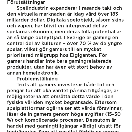
Förutsättningar
Spelindustrin expanderar i rasande takt och
den virtuella marknaden är idag värd över 183
miljarder dollar. Digitala spelobjekt, såsom skins
och vapen, har blivit en integrerad del av
spelarnas ekonomi, men deras fulla potential är
än så länge outnyttjad. I Sverige är gaming en
central del av kulturen – över 70 % av de yngre
spelar, vilket gör gamers till en mycket
prioriterad målgrupp hos Elgiganten. För
gamers handlar inte bara gamingrelaterade
produkter, utan har även ett stort behov av
annan hemelektronik.
Problemställning
Trots att gamers investerar både tid och
pengar för att öka värdet på sina tillgångar, är
möjligheterna att omsätta detta värde i den
fysiska världen mycket begränsade. Eftersom
spelplattformar ogärna ser att värde försvinner,
låser de in gamers genom höga avgifter (15–30
%) och komplicerade processer. Dessutom är
handel med gamingtillgångar väldigt utsatt för
bedrägerier. Som ett resultat förblir en enorm