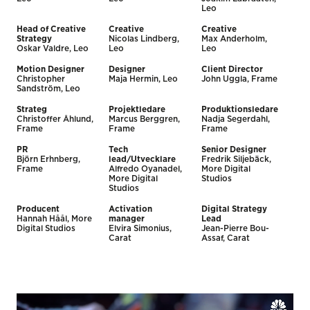
Leo
Head of Creative
Creative
Creative
Strategy
Nicolas Lindberg,
Max Anderholm,
Oskar Valdre, Leo
Leo
Leo
Motion Designer
Designer
Client Director
Christopher
Maja Hermin, Leo
John Uggla, Frame
Sandström, Leo
Strateg
Projektledare
Produktionsledare
Christoffer Åhlund,
Marcus Berggren,
Nadja Segerdahl,
Frame
Frame
Frame
PR
Tech
Senior Designer
Björn Erhnberg,
lead/Utvecklare
Fredrik Siljebäck,
Frame
Alfredo Oyanadel,
More Digital
More Digital
Studios
Studios
Producent
Activation
Digital Strategy
Hannah Håål, More
manager
Lead
Digital Studios
Elvira Simonius,
Jean-Pierre Bou-
Carat
Assaf, Carat