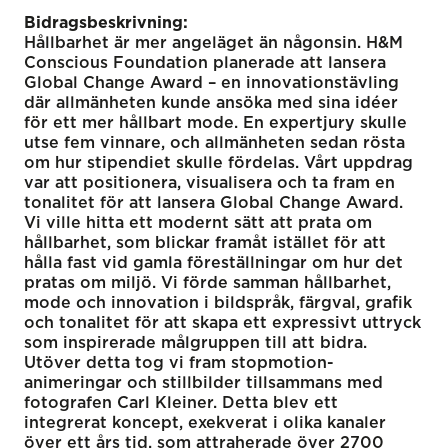
Bidragsbeskrivning:
Hållbarhet är mer angeläget än någonsin. H&M
Conscious Foundation planerade att lansera
Global Change Award – en innovationstävling
där allmänheten kunde ansöka med sina idéer
för ett mer hållbart mode. En expertjury skulle
utse fem vinnare, och allmänheten sedan rösta
om hur stipendiet skulle fördelas. Vårt uppdrag
var att positionera, visualisera och ta fram en
tonalitet för att lansera Global Change Award.
Vi ville hitta ett modernt sätt att prata om
hållbarhet, som blickar framåt istället för att
hålla fast vid gamla föreställningar om hur det
pratas om miljö. Vi förde samman hållbarhet,
mode och innovation i bildspråk, färgval, grafik
och tonalitet för att skapa ett expressivt uttryck
som inspirerade målgruppen till att bidra.
Utöver detta tog vi fram stopmotion-
animeringar och stillbilder tillsammans med
fotografen Carl Kleiner. Detta blev ett
integrerat koncept, exekverat i olika kanaler
över ett års tid, som attraherade över 2700