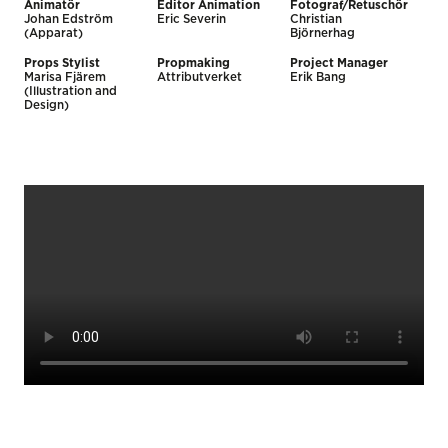
Animatör
Editor Animation
Fotograf/Retuschör
Johan Edström
Eric Severin
Christian
(Apparat)
Björnerhag
Props Stylist
Propmaking
Project Manager
Marisa Fjärem
Attributverket
Erik Bang
(Illustration and
Design)