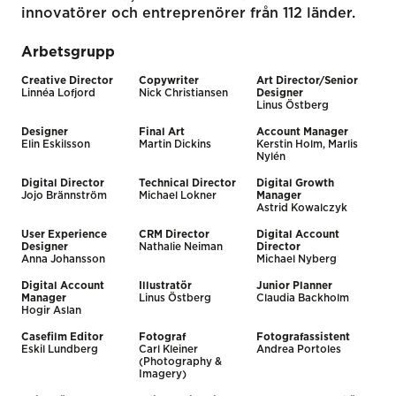
innovatörer och entreprenörer från 112 länder.
Arbetsgrupp
Creative Director
Copywriter
Art Director/Senior
Linnéa Lofjord
Nick Christiansen
Designer
Linus Östberg
Designer
Final Art
Account Manager
Elin Eskilsson
Martin Dickins
Kerstin Holm, Marlis
Nylén
Digital Director
Technical Director
Digital Growth
Jojo Brännström
Michael Lokner
Manager
Astrid Kowalczyk
User Experience
CRM Director
Digital Account
Designer
Nathalie Neiman
Director
Anna Johansson
Michael Nyberg
Digital Account
Illustratör
Junior Planner
Manager
Linus Östberg
Claudia Backholm
Hogir Aslan
Casefilm Editor
Fotograf
Fotografassistent
Eskil Lundberg
Carl Kleiner
Andrea Portoles
(Photography &
Imagery)