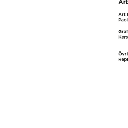
Ar
Art 
Paol
Graf
Kers
Övr
Repr