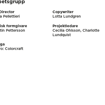
betsgrupp
Director
Copywriter
a Pellettieri
Lotta Lundgren
isk formgivare
Projektledare
tin Pettersson
Cecilia Ohlsson, Charlotte
Lundquist
iga
o: Colorcraft