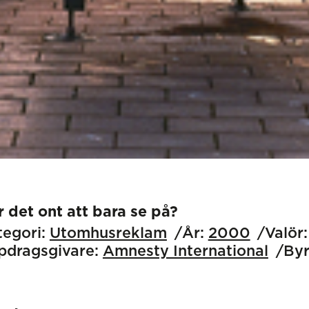
 det ont att bara se på?
egori:
Utomhus­reklam
År:
2000
Valör:
pdragsgivare:
Amnesty International
Byr