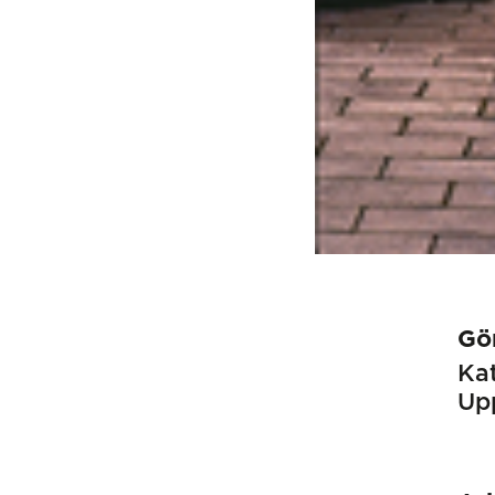
Gör
Kat
Up