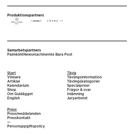
Produktionspartners
Samarbetspartners
Palmklint
Newsmachine
Inte Bara Post
Start
Tävla
Vinnare
Tävlingsinformation
Artiklar
Tävlingskategorier
Kalendarium
Specialpriser
Shop
Frågor & svar
Om Guldägget
Inlämning
English
Juryarbetet
Press
Pressmeddelanden
Presskontakt
—
Personuppgiftspolicy