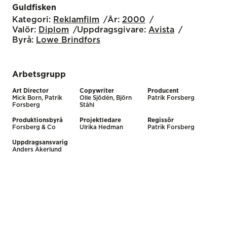
Guldfisken
Kategori:
Reklamfilm
År:
2000
Valör:
Diplom
Uppdragsgivare:
Avista
Byrå:
Lowe Brindfors
Arbetsgrupp
Art Director
Copywriter
Producent
Mick Born, Patrik
Olle Sjödén, Björn
Patrik Forsberg
Forsberg
Ståhl
Produktionsbyrå
Projektledare
Regissör
Forsberg & Co
Ulrika Hedman
Patrik Forsberg
Uppdragsansvarig
Anders Åkerlund