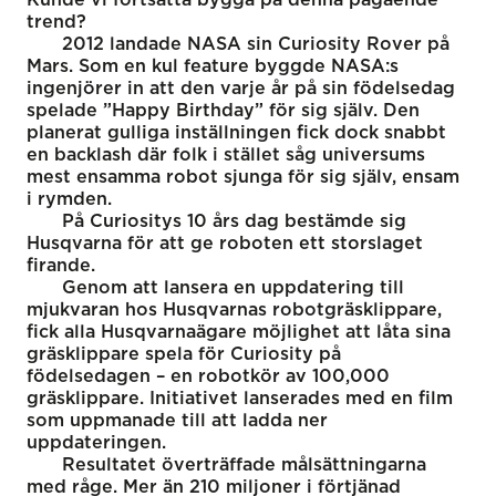
trend?
2012 landade NASA sin Curiosity Rover på
Mars. Som en kul feature byggde NASA:s
ingenjörer in att den varje år på sin födelsedag
spelade ”Happy Birthday” för sig själv. Den
planerat gulliga inställningen fick dock snabbt
en backlash där folk i stället såg universums
mest ensamma robot sjunga för sig själv, ensam
i rymden.
På Curiositys 10 års dag bestämde sig
Husqvarna för att ge roboten ett storslaget
firande.
Genom att lansera en uppdatering till
mjukvaran hos Husqvarnas robotgräsklippare,
fick alla Husqvarnaägare möjlighet att låta sina
gräsklippare spela för Curiosity på
födelsedagen – en robotkör av 100,000
gräsklippare. Initiativet lanserades med en film
som uppmanade till att ladda ner
uppdateringen.
Resultatet överträffade målsättningarna
med råge. Mer än 210 miljoner i förtjänad