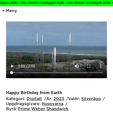
get 2026 > Alla vinnare i Guldägget 2026 > Alla vinnare i Guldägget 2026 > All
Meny
Happy Birthday from Earth
Kategori:
Digitalt
År:
2023
Valör:
Silverägg
Uppdragsgivare:
Husqvarna
Byrå:
Prime Weber Shandwick