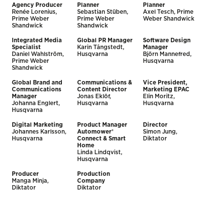
Agency Producer
Planner
Planner
Renée Lorenius,
Sebastian Stüben,
Axel Tesch, Prime
Prime Weber
Prime Weber
Weber Shandwick
Shandwick
Shandwick
Integrated Media
Global PR Manager
Software Design
Specialist
Karin Tångstedt,
Manager
Daniel Wahlström,
Husqvarna
Björn Mannefred,
Prime Weber
Husqvarna
Shandwick
Global Brand and
Communications &
Vice President,
Communications
Content Director
Marketing EPAC
Manager
Jonas Eklöf,
Elin Moritz,
Johanna Englert,
Husqvarna
Husqvarna
Husqvarna
Digital Marketing
Product Manager
Director
Johannes Karlsson,
Automower®
Simon Jung,
Husqvarna
Connect & Smart
Diktator
Home
Linda Lindqvist,
Husqvarna
Producer
Production
Manga Minja,
Company
Diktator
Diktator