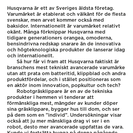
Husqvarna är ett av Sveriges äldsta företag.
Varumärket är etablerat och välkänt för de flesta
svenskar, men arvet kommer också med
baksidor. Internationellt är varumärket relativt
okänt. Många förknippar Husqvarna med
tidigare generationers orangea, omoderna,
bensindrivna redskap snarare än de innovativa
och högteknologiska produkter de lanserar idag
och internationellt.
Så hur får vi fram att Husqvarna faktiskt är
branschens mest tekniskt avancerade varumärke
utan att prata om batteritid, klippblad och andra
produktfördelar, och i stället positioneras som
en aktör inom innovation, popkultur och tech?
Robotgräsklippare är en av de tekniska
produkter i hemmen vi tenderar att
förmänskliga mest, mängder av kunder döper
sina gräsklippare, bygger hus till dom, och ser
på dem som en ”individ”. Undersökningar visar
också att ju mer mänskliga drag vi ser i en
robot, desto mer avancerade uppfattas de vara.
Kunde vi fortsätta bygga på denna pågående