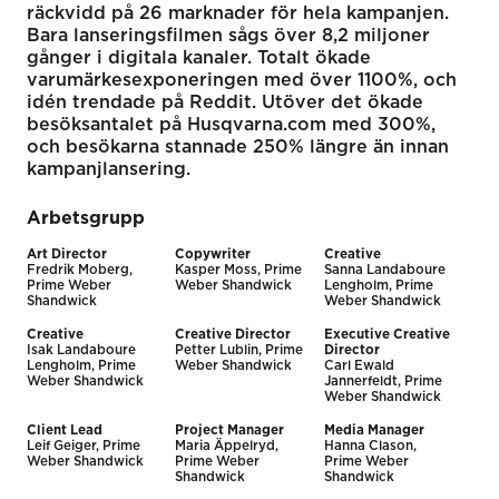
räckvidd på 26 marknader för hela kampanjen.
Bara lanseringsfilmen sågs över 8,2 miljoner
gånger i digitala kanaler. Totalt ökade
varumärkesexponeringen med över 1100%, och
idén trendade på Reddit. Utöver det ökade
besöksantalet på Husqvarna.com med 300%,
och besökarna stannade 250% längre än innan
kampanjlansering.
Arbetsgrupp
Art Director
Copywriter
Creative
Fredrik Moberg,
Kasper Moss, Prime
Sanna Landaboure
Prime Weber
Weber Shandwick
Lengholm, Prime
Shandwick
Weber Shandwick
Creative
Creative Director
Executive Creative
Isak Landaboure
Petter Lublin, Prime
Director
Lengholm, Prime
Weber Shandwick
Carl Ewald
Weber Shandwick
Jannerfeldt, Prime
Weber Shandwick
Client Lead
Project Manager
Media Manager
Leif Geiger, Prime
Maria Äppelryd,
Hanna Clason,
Weber Shandwick
Prime Weber
Prime Weber
Shandwick
Shandwick