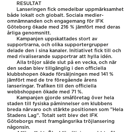
RESULTAT
Lanseringen fick omedelbar uppmärksamhet
både lokalt och globalt. Sociala medier-
omnämnanden och engagemang för IFK
Göteborg ökade med 216 % jämfört med deras
årliga genomsnitt.
Kampanjen uppskattades stort av
supportrarna, och olika supportergrupper
delade den i sina kanaler. Initiativet fick till och
med rivaliserande supportrar att hylla idén.
Alla tröjor sålde slut på en vecka, och när
den sedan blev tillgänglig i den officiella
klubbshopen ökade försäljningen med 141 %
jämfört med de tre föregående årens
lanseringar. Trafiken till den officiella
webbshoppen ökade med 71 %.
Kampanjen gjorde småföretag över hela
staden till fysiska påminnelser om klubbens
breda närvaro och stärkte positionen som ”Hela
Stadens Lag”. Totalt sett blev det IFK
Göteborgs mest framgångsrika tröjlansering
någonsin.