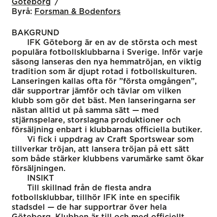
Göteborg
Byrå:
Forsman & Bodenfors
BAKGRUND
IFK Göteborg är en av de största och mest
populära fotbollsklubbarna i Sverige. Inför varje
säsong lanseras den nya hemmatröjan, en viktig
tradition som är djupt rotad i fotbollskulturen.
Lanseringen kallas ofta för ”första omgången”,
där supportrar jämför och tävlar om vilken
klubb som gör det bäst. Men lanseringarna ser
nästan alltid ut på samma sätt — med
stjärnspelare, storslagna produktioner och
försäljning enbart i klubbarnas officiella butiker.
Vi fick i uppdrag av Craft Sportswear som
tillverkar tröjan, att lansera tröjan på ett sätt
som både stärker klubbens varumärke samt ökar
försäljningen.
INSIKT
Till skillnad från de flesta andra
fotbollsklubbar, tillhör IFK inte en specifik
stadsdel — de har supportrar över hela
Göteborg. Klubben är till och med officiellt