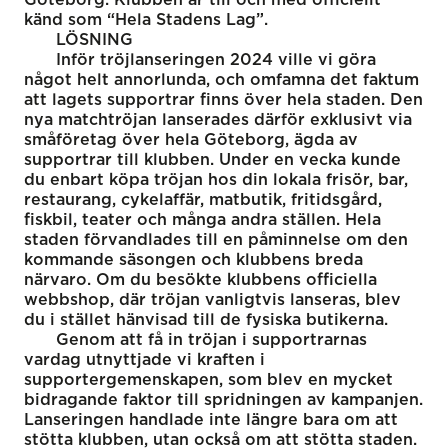
känd som “Hela Stadens Lag”.
LÖSNING
Inför tröjlanseringen 2024 ville vi göra
något helt annorlunda, och omfamna det faktum
att lagets supportrar finns över hela staden. Den
nya matchtröjan lanserades därför exklusivt via
småföretag över hela Göteborg, ägda av
supportrar till klubben. Under en vecka kunde
du enbart köpa tröjan hos din lokala frisör, bar,
restaurang, cykelaffär, matbutik, fritidsgård,
fiskbil, teater och många andra ställen. Hela
staden förvandlades till en påminnelse om den
kommande säsongen och klubbens breda
närvaro. Om du besökte klubbens officiella
webbshop, där tröjan vanligtvis lanseras, blev
du i stället hänvisad till de fysiska butikerna.
Genom att få in tröjan i supportrarnas
vardag utnyttjade vi kraften i
supportergemenskapen, som blev en mycket
bidragande faktor till spridningen av kampanjen.
Lanseringen handlade inte längre bara om att
stötta klubben, utan också om att stötta staden.