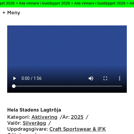
026 > Alla vinnare i Guldägget 2026 > Alla vinnare i Guldägget 2026 > Alla vin
Meny
Hela Stadens Lagtröja
Kategori:
Aktivering
År:
2025
Valör:
Silverägg
Uppdragsgivare:
Craft Sportswear & IFK