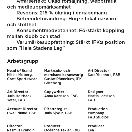
Affärseffekt: Ökad försäljning, webbtrafik
och medieuppmärksamhet
Respons: 216 % ökning i engagemang
Beteendeförändring: Högre lokal närvaro
och stolthet
Konsumentmedvetenhet: Förstärkt koppling
mellan klubb och stad
Varumärkesuppfattning: Stärkt IFK:s position
som ”Hela Stadens Lag”
Arbetsgrupp
Head of Brand
Marknads- och
Art Director
Niklas Moberg,
merchandiseransvarig
Karl Risenfors, F&B
Craft Sportswear
Gustaf Rönneklev, IFK
Göteborg
Art Director
Copywriter
Designer
Julia Holtback
Anna Karlsson, F&B
Martin Joelsson,
Yeter, F&B
F&B
Account Director
PR strategist
Production
Ewa Edlund, F&B
Julia Sjödin, F&B
company
F&B Studios
Director
Producer
Producer
Rasmus Brandin,
Océanne Texier, F&B
Lea