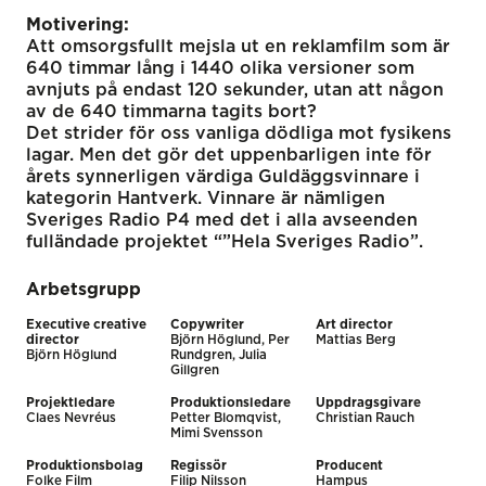
Motivering:
Att omsorgsfullt mejsla ut en reklamfilm som är
640 timmar lång i 1440 olika versioner som
avnjuts på endast 120 sekunder, utan att någon
av de 640 timmarna tagits bort?
Det strider för oss vanliga dödliga mot fysikens
lagar. Men det gör det uppenbarligen inte för
årets synnerligen värdiga Guldäggsvinnare i
kategorin Hantverk. Vinnare är nämligen
Sveriges Radio P4 med det i alla avseenden
fulländade projektet “”Hela Sveriges Radio”.
Arbetsgrupp
Executive creative
Copywriter
Art director
director
Björn Höglund, Per
Mattias Berg
Björn Höglund
Rundgren, Julia
Gillgren
Projektledare
Produktionsledare
Uppdragsgivare
Claes Nevréus
Petter Blomqvist,
Christian Rauch
Mimi Svensson
Produktionsbolag
Regissör
Producent
Folke Film
Filip Nilsson
Hampus