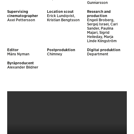
Gunnarsson
Supervising
Location scout
Research and
cinematographer
Erick Lundqvist,
production
Axel Pettersson
Kristian Bengtsson
Engeli Broberg,
Sergej Israel, Carl
Sander, Paulina
Majari, Sigrid
Helleday, Marja
Linde Klingström
Editor
Postproduktion
Digital produktion
Måns Nyman
Chimney
Department
Byråproducent
Alexander Blidner