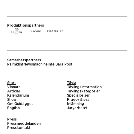
Produktionspartners
Samarbetspartners
Palmklint
Newsmachine
Inte Bara Post
Start
Tävla
Vinnare
Tävlingsinformation
Artiklar
Tävlingskategorier
Kalendarium
Specialpriser
Shop
Frågor & svar
Om Guldägget
Inlämning
English
Juryarbetet
Press
Pressmeddelanden
Presskontakt
—