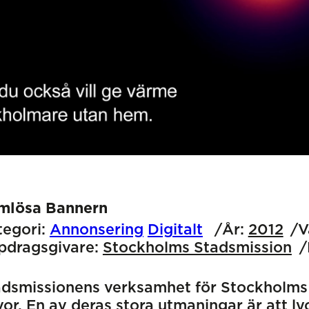
mlösa Bannern
egori:
Annonsering
Digitalt
År:
2012
V
pdragsgivare:
Stockholms Stadsmission
adsmissionens verksamhet för Stockholms
or. En av deras stora utmaningar är att ly