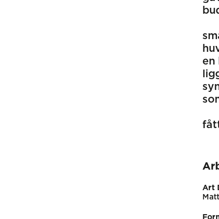
bud
små
hu
en 
lig
syn
som
fåt
Ar
Art 
Matt
For