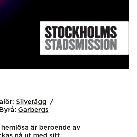
alör:
Silverägg
Byrå:
Garbergs
 hemlösa är beroende av
ckas nå ut med sitt