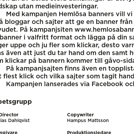
skap utan medieinvesteringar.
Med kampanjen Hemlösa banners vill vi 
 bloggar och sajter att ge en banner från
vudet. På kampanjsiten www.hemlosabann
banner i valfritt format och lägga på din s
ger uppe och ju fler som klickar, desto var
s även att just du tar hand om den samt h
 klickar på bannern kommer till gåvo-sid
På kampanjsajten finns även en topplist
t flest klick och vilka sajter som tagit ha
Kampanjen lanserades via Facebook och
betsgrupp
Director
Copywriter
ias Dahlqvist
Hampus Mattsson
mgivare
Produktionsledare