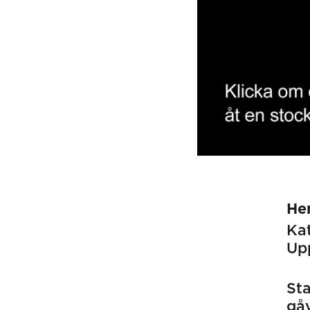
He
Kat
Up
St
gåv