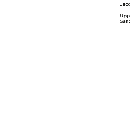
Jaco
Upp
Sand