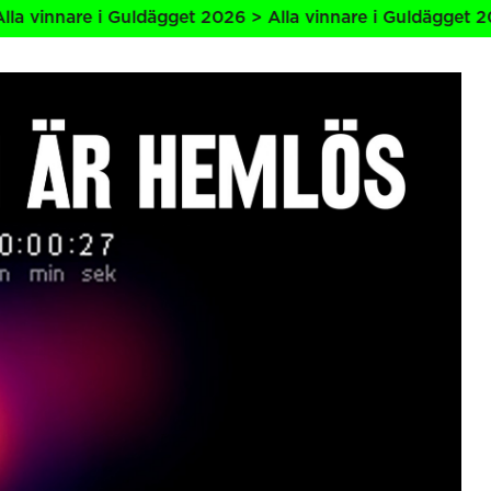
nnare i Guldägget 2026 > Alla vinnare i Guldägget 2026 > 