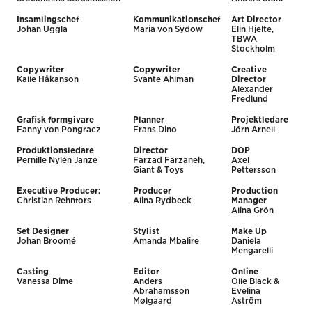
Insamlingschef
Kommunikationschef
Art Director
Johan Uggla
Maria von Sydow
Elin Hjelte,
TBWA
Stockholm
Copywriter
Copywriter
Creative
Kalle Håkanson
Svante Ahlman
Director
Alexander
Fredlund
Grafisk formgivare
Planner
Projektledare
Fanny von Pongracz
Frans Dino
Jörn Arnell
Produktionsledare
Director
DOP
Pernille Nylén Janze
Farzad Farzaneh,
Axel
Giant & Toys
Pettersson
Executive Producer:
Producer
Production
Christian Rehnfors
Alina Rydbeck
Manager
Alina Grön
Set Designer
Stylist
Make Up
Johan Broomé
Amanda Mbalire
Daniela
Mengarelli
Casting
Editor
Online
Vanessa Dime
Anders
Olle Black &
Abrahamsson
Evelina
Mølgaard
Åström