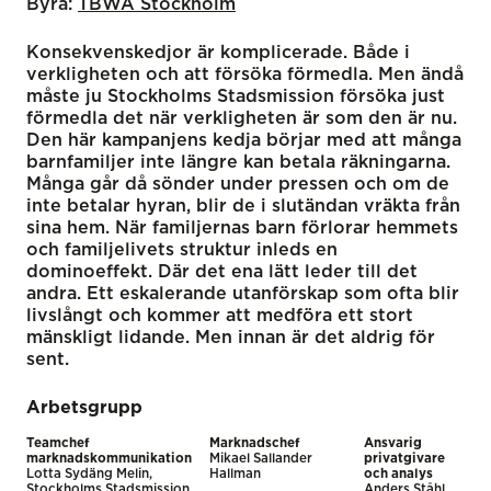
Byrå:
TBWA Stockholm
Konsekvenskedjor är komplicerade. Både i
verkligheten och att försöka förmedla. Men ändå
måste ju Stockholms Stadsmission försöka just
förmedla det när verkligheten är som den är nu.
Den här kampanjens kedja börjar med att många
barnfamiljer inte längre kan betala räkningarna.
Många går då sönder under pressen och om de
inte betalar hyran, blir de i slutändan vräkta från
sina hem. När familjernas barn förlorar hemmets
och familjelivets struktur inleds en
dominoeffekt. Där det ena lätt leder till det
andra. Ett eskalerande utanförskap som ofta blir
livslångt och kommer att medföra ett stort
mänskligt lidande. Men innan är det aldrig för
sent.
Arbetsgrupp
Teamchef
Marknadschef
Ansvarig
marknadskommunikation
Mikael Sallander
privatgivare
Lotta Sydäng Melin,
Hallman
och analys
Stockholms Stadsmission
Anders Ståhl