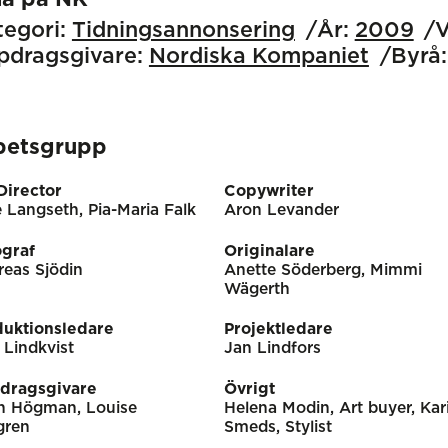
egori:
Tidnings­annonsering
År:
2009
V
pdragsgivare:
Nordiska Kompaniet
Byrå:
betsgrupp
Director
Copywriter
 Langseth, Pia-Maria Falk
Aron Levander
ograf
Originalare
eas Sjödin
Anette Söderberg, Mimmi
Wägerth
duktionsledare
Projektledare
 Lindkvist
Jan Lindfors
dragsgivare
Övrigt
in Högman, Louise
Helena Modin, Art buyer, Kar
gren
Smeds, Stylist