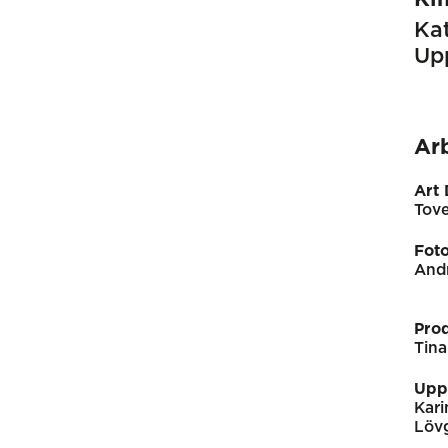
Kat
Up
Ar
Art 
Tove
Fot
Andr
Pro
Tina
Upp
Kar
Löv