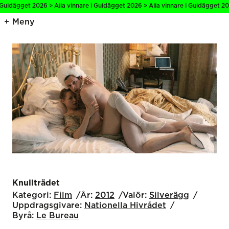
 Guldägget 2026 > Alla vinnare i Guldägget 2026 > Alla vinnare i Guldägget 202
Meny
Knullträdet
Kategori:
Film
År:
2012
Valör:
Silverägg
Uppdragsgivare:
Nationella Hivrådet
Byrå:
Le Bureau