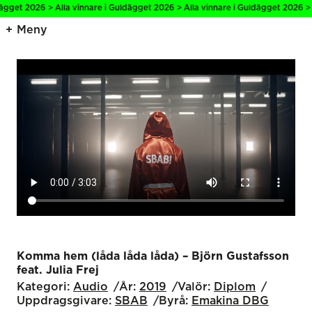
get 2026 > Alla vinnare i Guldägget 2026 > Alla vinnare i Guldägget 2026 > All
Meny
Komma hem (låda låda låda) – Björn Gustafsson
feat. Julia Frej
Kategori:
Audio
År:
2019
Valör:
Diplom
Uppdragsgivare:
SBAB
Byrå:
Emakina DBG