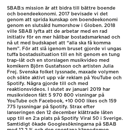
SBAB:s mission är att bidra till bättre boende
och boendeekonomi. 2017 bevisade vi det
genom att sprida kunskap om boendeekonomi
genom en slutsåld humorshow i Globen. 2018
ville SBAB lyfta att de arbetar med en rad
initiativ för en mer hållbar bostadsmarknad och
nå ut med budskapet att “alla ska få komma
hem”. För att slå igenom bruset gjorde vi ungas
tuffa bostadssituation till en hit genom en tung
trap-låt och en storslagen musikvideo med
komikern Björn Gustafsson och artisten Julia
Frej. Svenska folket lyssnade, maxade volymen
och sökte aktivt upp vår reklam på YouTube och
Spotify. Några gjorde till och med
reaktionsvideos. I slutet av januari 2019 har
musikvideon fått 5 970 800 visningar på
YouTube och Facebook, +10 000 likes och 159
775 lyssningar på Spotify. Strax efter
lanseringen den 12 december klättrade låten
upp till en 2:a plats på Spotify Viral 50 i Sverige.
Samtidigt ökade Googlesökningarna på SBAB
med 12,2 % och den spontana kännedomen