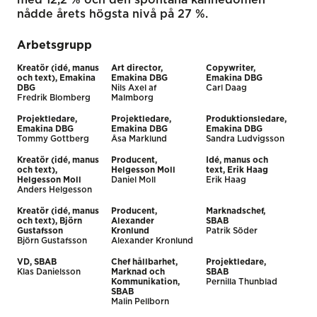
nådde årets högsta nivå på 27 %.
Arbetsgrupp
Kreatör (idé, manus
Art director,
Copywriter,
och text), Emakina
Emakina DBG
Emakina DBG
DBG
Nils Axel af
Carl Daag
Fredrik Blomberg
Malmborg
Projektledare,
Projektledare,
Produktionsledare,
Emakina DBG
Emakina DBG
Emakina DBG
Tommy Gottberg
Åsa Marklund
Sandra Ludvigsson
Kreatör (idé, manus
Producent,
Idé, manus och
och text),
Helgesson Moll
text, Erik Haag
Helgesson Moll
Daniel Moll
Erik Haag
Anders Helgesson
Kreatör (idé, manus
Producent,
Marknadschef,
och text), Björn
Alexander
SBAB
Gustafsson
Kronlund
Patrik Söder
Björn Gustafsson
Alexander Kronlund
VD, SBAB
Chef hållbarhet,
Projektledare,
Klas Danielsson
Marknad och
SBAB
Kommunikation,
Pernilla Thunblad
SBAB
Malin Pellborn