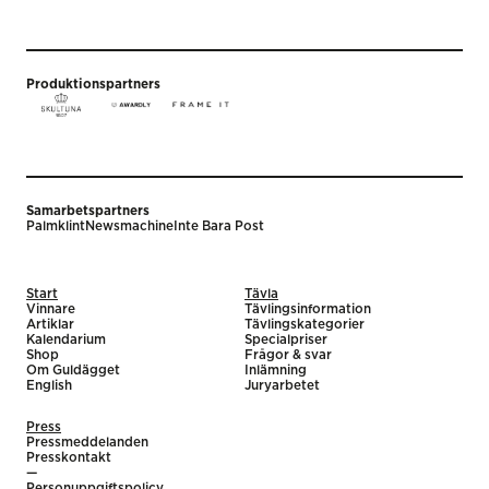
Produktionspartners
Samarbetspartners
Palmklint
Newsmachine
Inte Bara Post
Start
Tävla
Vinnare
Tävlingsinformation
Artiklar
Tävlingskategorier
Kalendarium
Specialpriser
Shop
Frågor & svar
Om Guldägget
Inlämning
English
Juryarbetet
Press
Pressmeddelanden
Presskontakt
—
Personuppgiftspolicy