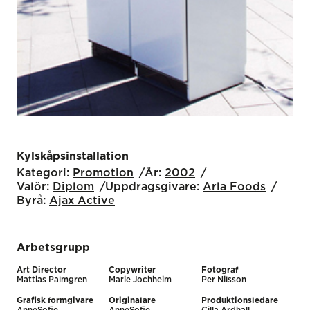
Kylskåpsinstallation
Kategori:
Promotion
År:
2002
Valör:
Diplom
Uppdragsgivare:
Arla Foods
Byrå:
Ajax Active
Arbetsgrupp
Art Director
Copywriter
Fotograf
Mattias Palmgren
Marie Jochheim
Per Nilsson
Grafisk formgivare
Originalare
Produktionsledare