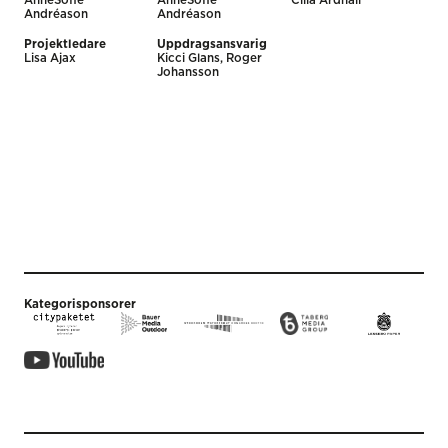
AnneSofie
AnneSofie
Cilla Ardhall
Andréason
Andréason
Projektledare
Uppdragsansvarig
Lisa Ajax
Kicci Glans, Roger
Johansson
Kategorisponsorer