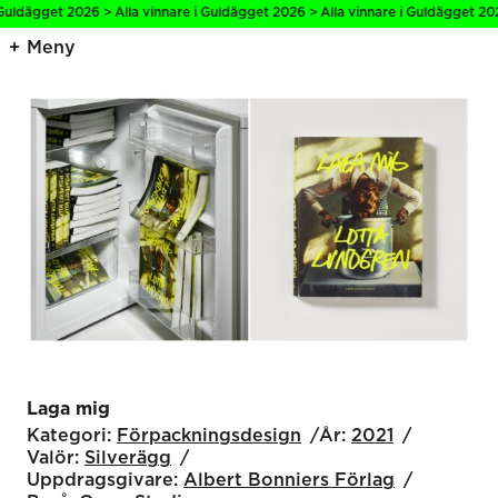
Guldägget 2026 > Alla vinnare i Guldägget 2026 > Alla vinnare i Guldägget 202
Meny
Laga mig
Kategori:
Förpackningsdesign
År:
2021
Valör:
Silverägg
Uppdragsgivare:
Albert Bonniers Förlag