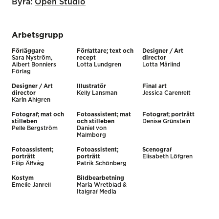
Byrå:
Open Studio
Arbetsgrupp
Förläggare
Författare; text och
Designer / Art
Sara Nyström,
recept
director
Albert Bonniers
Lotta Lundgren
Lotta Mårlind
Förlag
Designer / Art
Illustratör
Final art
director
Kelly Lansman
Jessica Carenfelt
Karin Ahlgren
Fotograf; mat och
Fotoassistent; mat
Fotograf; porträtt
stilleben
och stilleben
Denise Grünstein
Pelle Bergström
Daniel von
Malmborg
Fotoassistent;
Fotoassistent;
Scenograf
porträtt
porträtt
Elisabeth Löfgren
Filip Älfvåg
Patrik Schönberg
Kostym
Bildbearbetning
Emelie Janrell
Maria Wretblad &
Italgraf Media