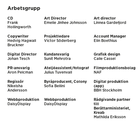
Arbetsgrupp
CD
Art Director
Art director
Frank
Emelie Jinhee Johnsson
Linnea Gardefjord
Hollingworth
Copywriter
Projektledare
Account Manager
Hedvig Hagwall
Victor Söderberg
Elin Boethius
Bruckner
Digital Director
Kundansvarig
Grafisk design
Johan Tesch
Sunit Mehrotra
Calle Cassel
PR-ansvarig
Ateljéassistent/fotograf
Filmproduktionsbolag
Aron Pelcman
Julius Tuvenvall
NAF
Regissör
Byråproducent, Colony
Digital produktion
Nikeisha
Sofia Bellini
(app)
Andersson
BBH Stockholm
Webbproduktion
Webbproduktion
Rådgivande partner
DaisyDisplay
DaisyDisplay
till
Berättarministeriet,
Kreab
Mathilda Eriksson