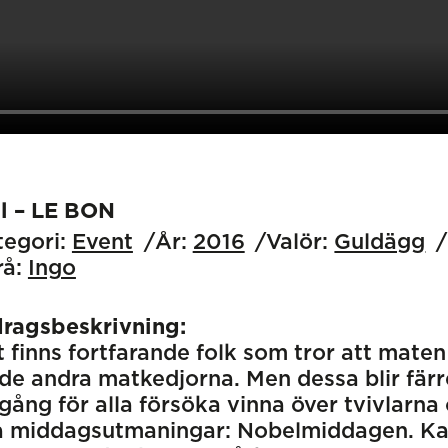
dl – LE BON
egori:
Event
År:
2016
Valör:
Guldägg
å:
Ingo
dragsbeskrivning:
 finns fortfarande folk som tror att maten
de andra matkedjorna. Men dessa blir färre
gång för alla försöka vinna över tvivlarna
a middagsutmaningar: Nobelmiddagen. Kan 