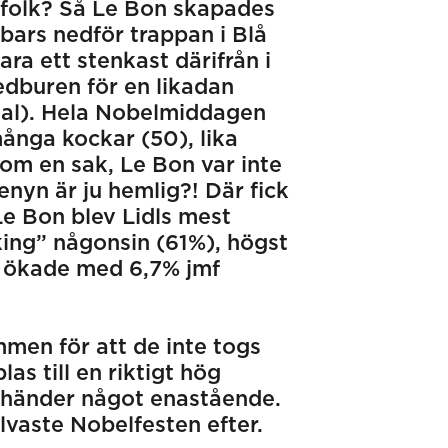
t folk? Så Le Bon skapades
bars nedför trappan i Blå
ra ett stenkast därifrån i
edburen för en likadan
onal). Hela Nobelmiddagen
ånga kockar (50), lika
tom en sak, Le Bon var inte
enyn är ju hemlig?! Där fick
Le Bon blev Lidls mest
ing” någonsin (61%), högst
n ökade med 6,7% jmf
mmen för att de inte togs
s till en riktigt hög
så händer något enastående.
älvaste Nobelfesten efter.