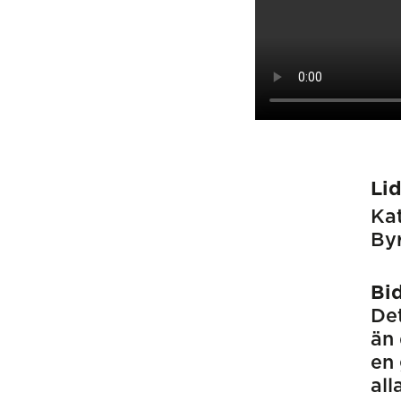
Li
Kat
Byr
Bi
Det
än 
en 
all