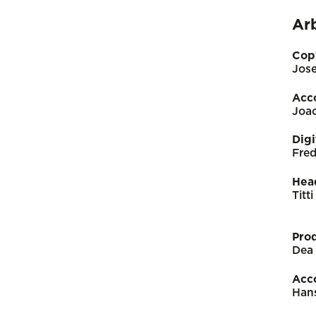
Ar
Cop
Jose
Acc
Joa
Digi
Fred
Hea
Titt
Pro
Dea 
Acco
Hans