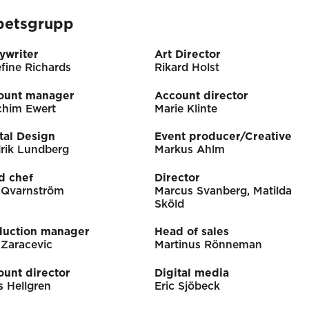
betsgrupp
ywriter
Art Director
fine Richards
Rikard Holst
ount manager
Account director
chim Ewert
Marie Klinte
tal Design
Event producer/Creative
rik Lundberg
Markus Ahlm
d chef
Director
i Qvarnström
Marcus Svanberg, Matilda
Sköld
duction manager
Head of sales
Zaracevic
Martinus Rönneman
unt director
Digital media
 Hellgren
Eric Sjöbeck