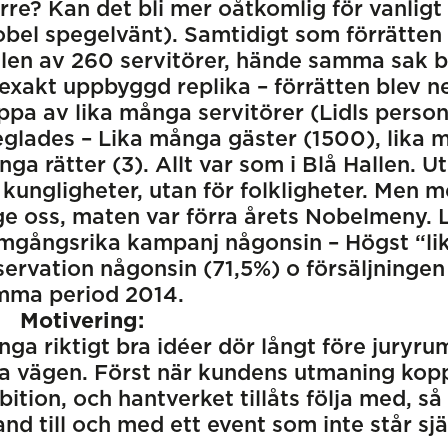
rre? Kan det bli mer oåtkomlig för vanlig
bel spegelvänt). Samtidigt som förrätten 
len av 260 servitörer, hände samma sak ba
exakt uppbyggd replika – förrätten blev n
ppa av lika många servitörer (Lidls pers
glades – Lika många gäster (1500), lika m
ga rätter (3). Allt var som i Blå Hallen. U
 kungligheter, utan för folkligheter. Men m
ge oss, maten var förra årets Nobelmeny. 
mgångsrika kampanj någonsin – Högst “lik
ervation någonsin (71,5%) o försäljninge
mma period 2014.
Motivering:
ga riktigt bra idéer dör långt före juryru
a vägen. Först när kundens utmaning koppla
ition, och hantverket tillåts följa med, 
and till och med ett event som inte står sj