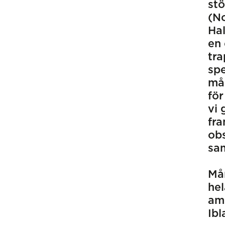
stö
(No
Hal
en 
tra
spe
mån
för
vi 
fra
obs
sa
Mån
hel
amb
Ibl