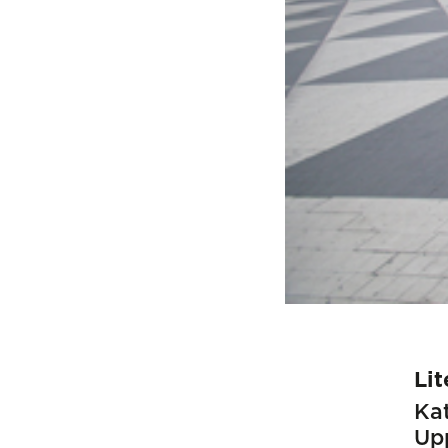
Lit
Kat
Up