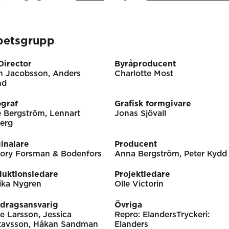
betsgrupp
Director
Byråproducent
n Jacobsson, Anders
Charlotte Most
nd
ograf
Grafisk formgivare
e Bergström, Lennart
Jonas Sjövall
erg
inalare
Producent
tory Forsman & Bodenfors
Anna Bergström, Peter Kydd
duktionsledare
Projektledare
ika Nygren
Olle Victorin
dragsansvarig
Övriga
e Larsson, Jessica
Repro: ElandersTryckeri:
tavsson, Håkan Sandman
Elanders