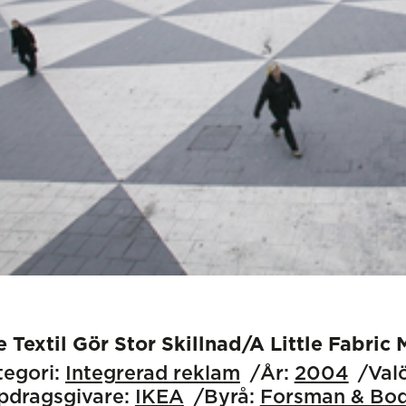
e Textil Gör Stor Skillnad/A Little Fabric
egori:
Integrerad reklam
År:
2004
Valö
pdragsgivare:
IKEA
Byrå:
Forsman & Bod