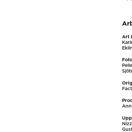
Ar
Art 
Kari
Ekli
Fot
Pell
Sjöb
Orig
Fac
Pro
Ann
Upp
Nizz
Gus