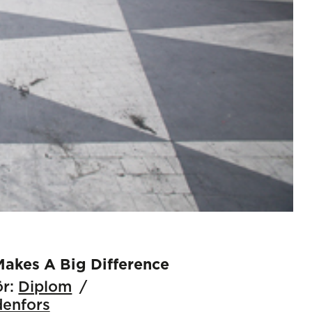
 Makes A Big Difference
r:
Diplom
enfors