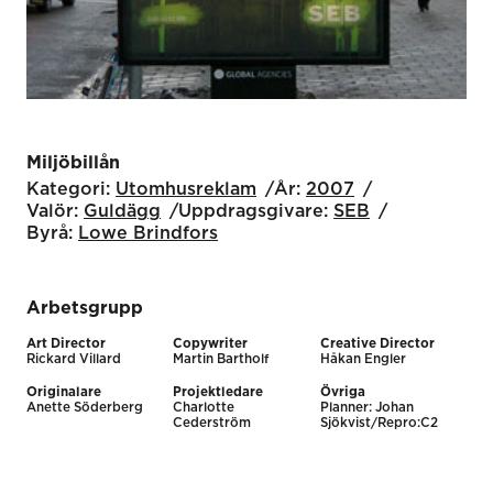
Miljöbillån
Kategori:
Utomhus­reklam
År:
2007
Valör:
Guldägg
Uppdragsgivare:
SEB
Byrå:
Lowe Brindfors
Arbetsgrupp
Art Director
Copywriter
Creative Director
Rickard Villard
Martin Bartholf
Håkan Engler
Originalare
Projektledare
Övriga
Anette Söderberg
Charlotte
Planner: Johan
Cederström
Sjökvist/Repro:C2