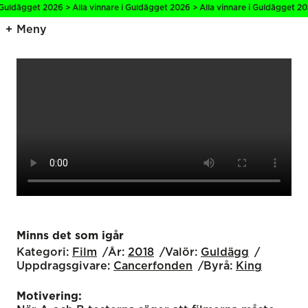
Guldägget 2026 > Alla vinnare i Guldägget 2026 > Alla vinnare i Guldägget 202
Meny
Minns det som igår
Kategori:
Film
År:
2018
Valör:
Guldägg
Uppdragsgivare:
Cancerfonden
Byrå:
King
Motivering: