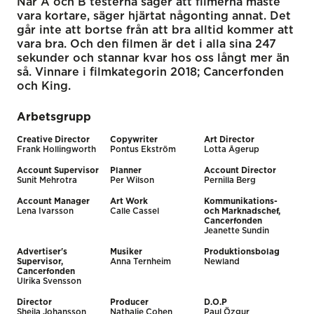
När A och B testerna säger att filmerna måste
vara kortare, säger hjärtat någonting annat. Det
går inte att bortse från att bra alltid kommer att
vara bra. Och den filmen är det i alla sina 247
sekunder och stannar kvar hos oss långt mer än
så. Vinnare i filmkategorin 2018; Cancerfonden
och King.
Arbetsgrupp
Creative Director
Copywriter
Art Director
Frank Hollingworth
Pontus Ekström
Lotta Ågerup
Account Supervisor
Planner
Account Director
Sunit Mehrotra
Per Wilson
Pernilla Berg
Account Manager
Art Work
Kommunikations-
Lena Ivarsson
Calle Cassel
och Marknadschef,
Cancerfonden
Jeanette Sundin
Advertiser's
Musiker
Produktionsbolag
Supervisor,
Anna Ternheim
Newland
Cancerfonden
Ulrika Svensson
Director
Producer
D.O.P
Sheila Johansson
Nathalie Cohen
Paul Özgur