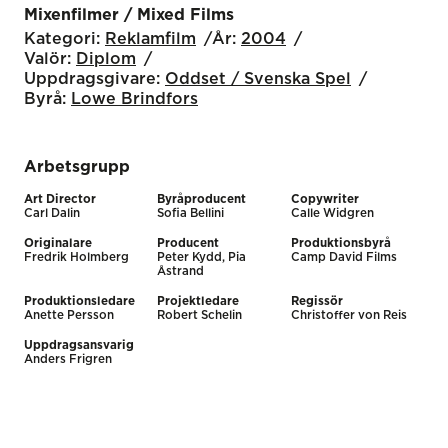
Mixenfilmer / Mixed Films
Kategori:
Reklamfilm
År:
2004
Valör:
Diplom
Uppdragsgivare:
Oddset / Svenska Spel
Byrå:
Lowe Brindfors
Arbetsgrupp
Art Director
Byråproducent
Copywriter
Carl Dalin
Sofia Bellini
Calle Widgren
Originalare
Producent
Produktionsbyrå
Fredrik Holmberg
Peter Kydd, Pia
Camp David Films
Åstrand
Produktionsledare
Projektledare
Regissör
Anette Persson
Robert Schelin
Christoffer von Reis
Uppdragsansvarig
Anders Frigren