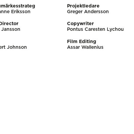
umärkesstrateg
Projektledare
nne Eriksson
Greger Andersson
Director
Copywriter
 Jansson
Pontus Caresten Lychou
Film Editing
ert Johnson
Assar Wallenius