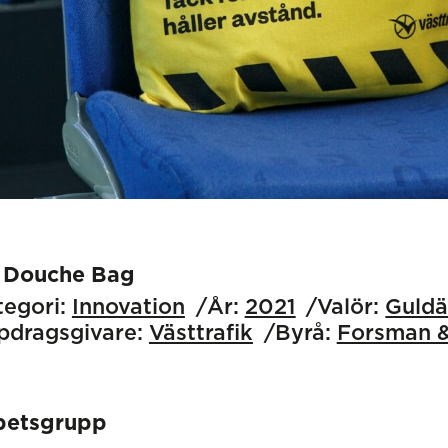
 Douche Bag
egori:
Innovation
År:
2021
Valör:
Guld
pdragsgivare:
Västtrafik
Byrå:
Forsman &
betsgrupp