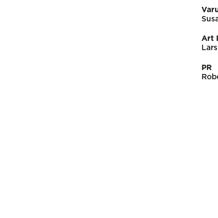
Var
Susa
Art 
Lars
PR
Rob