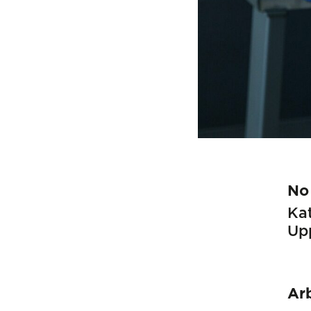
No
Kat
Up
Ar