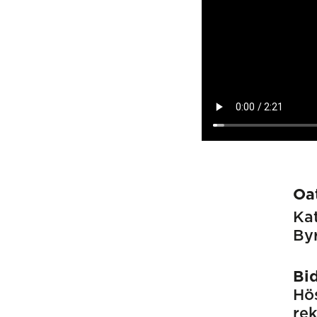
Oat
Kat
Byr
Bi
Hös
rek