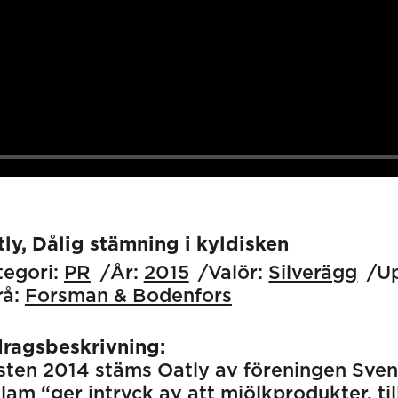
ly, Dålig stämning i kyldisken
egori:
PR
År:
2015
Valör:
Silverägg
Up
å:
Forsman & Bodenfors
dragsbeskrivning:
ten 2014 stäms Oatly av föreningen Svensk
lam “ger intryck av att mjölkprodukter, till