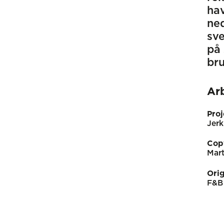
hav
ned
sve
på 
bru
Ar
Proj
Jerk
Cop
Mart
Orig
F&B