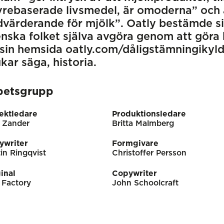
rebaserade livsmedel, är omoderna” och 
värderande för mjölk”. Oatly bestämde sig
nska folket själva avgöra genom att göra 
sin hemsida oatly.com/dåligstämningikyld
kar säga, historia.
betsgrupp
ektledare
Produktionsledare
 Zander
Britta Malmberg
ywriter
Formgivare
in Ringqvist
Christoffer Persson
inal
Copywriter
 Factory
John Schoolcraft