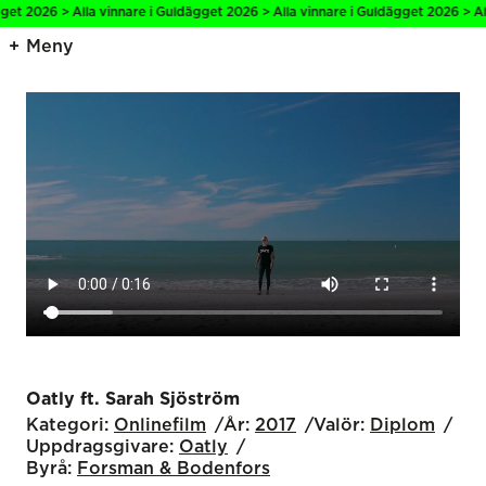
2026 > Alla vinnare i Guldägget 2026 > Alla vinnare i Guldägget 2026 > Alla vi
Meny
Oatly ft. Sarah Sjöström
Kategori:
Onlinefilm
År:
2017
Valör:
Diplom
Uppdragsgivare:
Oatly
Byrå:
Forsman & Bodenfors