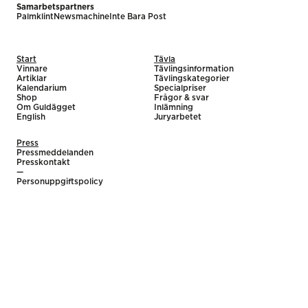
Samarbetspartners
Palmklint
Newsmachine
Inte Bara Post
Start
Tävla
Vinnare
Tävlingsinformation
Artiklar
Tävlingskategorier
Kalendarium
Specialpriser
Shop
Frågor & svar
Om Guldägget
Inlämning
English
Juryarbetet
Press
Pressmeddelanden
Presskontakt
—
Personuppgiftspolicy