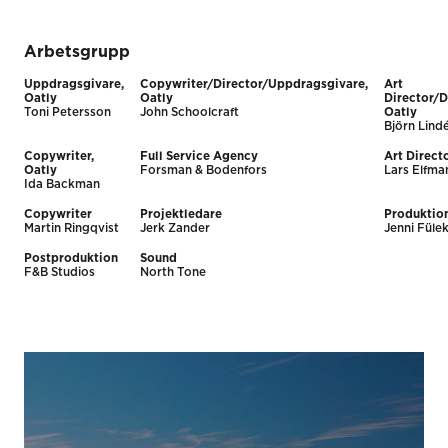
Arbetsgrupp
Uppdragsgivare,
Copywriter/Director/Uppdragsgivare,
Art
Oatly
Oatly
Director/D
Toni Petersson
John Schoolcraft
Oatly
Björn Lind
Copywriter,
Full Service Agency
Art Direct
Oatly
Forsman & Bodenfors
Lars Elfma
Ida Backman
Copywriter
Projektledare
Produktio
Martin Ringqvist
Jerk Zander
Jenni Fülek
Postproduktion
Sound
F&B Studios
North Tone