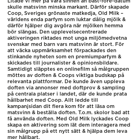
Litade vi mer på våra sinnen än bäst-före-datum
skulle matsvinn minska markant. Därför skapade
Coop, Sveriges grönaste matkedja, Old Milk –
världens enda parfym som luktar dålig mjölk &
därför hjälper dig avgöra när mjölken hemma
bör slängas. Den upplevelsecentrerade
aktiveringen riktades mot unga miljömedvetna
svenskar med barn vars matsvinn är stort. För
att väcka uppmärksamhet förpackades den
stinkande nyheten som en premiumparfym &
skickades till journalister & opinionsbildare.
Samtidigt släpptes en onlinefilm så målgruppen
möttes av doften & Coops viktiga budskap på
relevanta plattformar. De kunde även uppleva
doften via annonser med doftprov & sampling
på centrala platser i landet, där de kunde prata
hållbarhet med Coop. Allt ledde till
kampanjsidan dit flera kom för att läsa om
matsvinn & beställa doften. T.o.m. skolor bad att
få använda doften. Med Old Milk lyckades Coop
skapa en aktivering som lät dem interagera med
sin målgrupp på ett nytt sätt & hjälpa dem leva
mer hållbart.