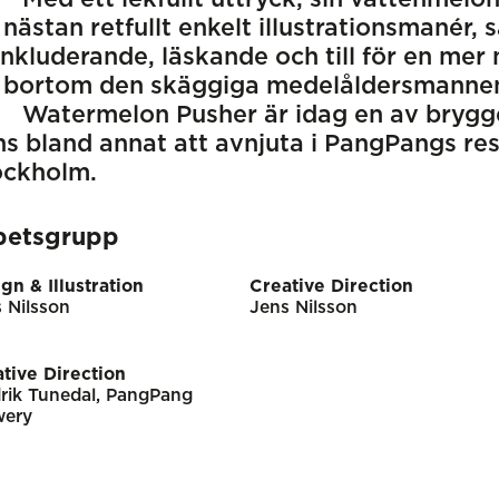
 nästan retfullt enkelt illustrationsmanér, 
inkluderande, läskande och till för en mer
g bortom den skäggiga medelåldersmanne
Watermelon Pusher är idag en av brygge
ns bland annat att avnjuta i PangPangs res
ockholm.
betsgrupp
gn & Illustration
Creative Direction
 Nilsson
Jens Nilsson
tive Direction
rik Tunedal, PangPang
wery