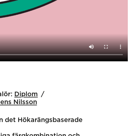
alör:
Diplom
ens Nilsson
ån det Hökarängsbaserade
oniga färgkombination och