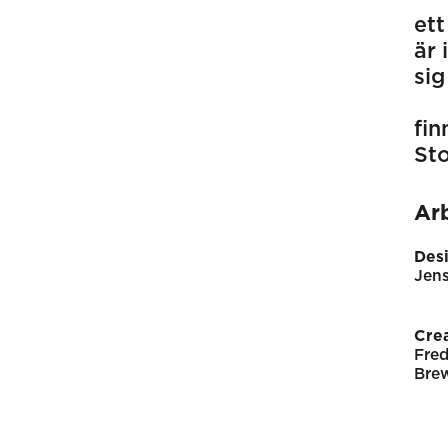
ett
är 
si
fin
St
Ar
Desi
Jens
Crea
Fred
Bre