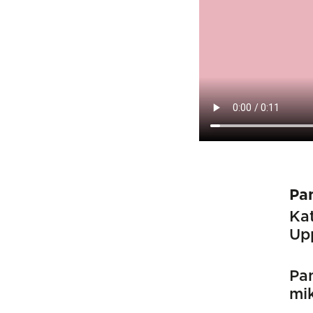
Pa
Kat
Up
Pa
mi