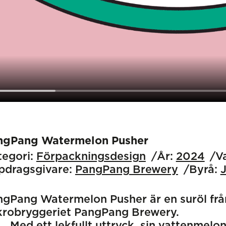
ngPang Watermelon Pusher
egori:
Förpackningsdesign
År:
2024
V
pdragsgivare:
PangPang Brewery
Byrå:
J
ngPang Watermelon Pusher är en suröl fr
krobryggeriet PangPang Brewery.
Med ett lekfullt uttryck, sin vattenmel