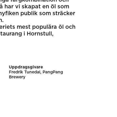
så har vi skapat en öl som
 nyfiken publik som sträcker
n.
riets mest populära öl och
taurang i Hornstull,
Uppdragsgivare
Fredrik Tunedal, PangPang
Brewery