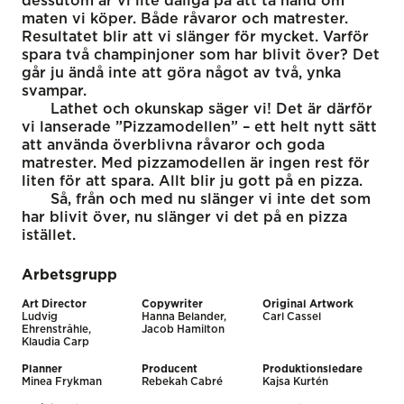
dessutom är vi lite dåliga på att ta hand om
maten vi köper. Både råvaror och matrester.
Resultatet blir att vi slänger för mycket. Varför
spara två champinjoner som har blivit över? Det
går ju ändå inte att göra något av två, ynka
svampar.
Lathet och okunskap säger vi! Det är därför
vi lanserade ”Pizzamodellen” – ett helt nytt sätt
att använda överblivna råvaror och goda
matrester. Med pizzamodellen är ingen rest för
liten för att spara. Allt blir ju gott på en pizza.
Så, från och med nu slänger vi inte det som
har blivit över, nu slänger vi det på en pizza
istället.
Arbetsgrupp
Art Director
Copywriter
Original Artwork
Ludvig
Hanna Belander,
Carl Cassel
Ehrenstråhle,
Jacob Hamilton
Klaudia Carp
Planner
Producent
Produktionsledare
Minea Frykman
Rebekah Cabré
Kajsa Kurtén