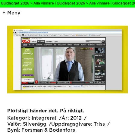
 Guldägget 2026 > Alla vinnare i Guldägget 2026 > Alla vinnare i Guldägget 20
Meny
Plötsligt händer det. På riktigt.
Kategori:
Integrerat
År:
2012
Valör:
Silverägg
Uppdragsgivare:
Triss
Byrå:
Forsman & Bodenfors