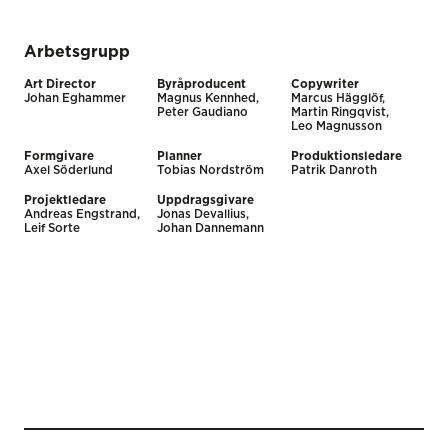
Arbetsgrupp
Art Director
Byråproducent
Copywriter
Johan Eghammer
Magnus Kennhed,
Marcus Hägglöf,
Peter Gaudiano
Martin Ringqvist,
Leo Magnusson
Formgivare
Planner
Produktionsledare
Axel Söderlund
Tobias Nordström
Patrik Danroth
Projektledare
Uppdragsgivare
Andreas Engstrand,
Jonas Devallius,
Leif Sorte
Johan Dannemann