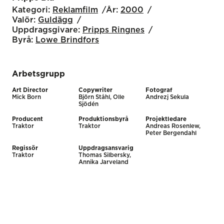
Kategori:
Reklamfilm
År:
2000
Valör:
Guldägg
Uppdragsgivare:
Pripps Ringnes
Byrå:
Lowe Brindfors
Arbetsgrupp
Art Director
Copywriter
Fotograf
Mick Born
Björn Ståhl, Olle
Andrezj Sekula
Sjödén
Producent
Produktionsbyrå
Projektledare
Traktor
Traktor
Andreas Rosenlew,
Peter Bergendahl
Regissör
Uppdragsansvarig
Traktor
Thomas Silbersky,
Annika Jarveland