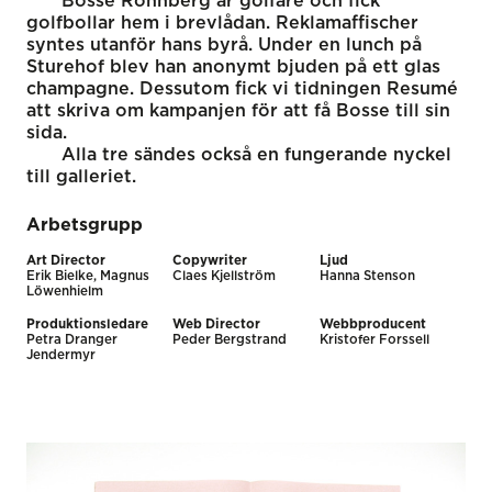
Bosse Rönnberg är golfare och fick
golfbollar hem i brevlådan. Reklamaffischer
syntes utanför hans byrå. Under en lunch på
Sturehof blev han anonymt bjuden på ett glas
champagne. Dessutom fick vi tidningen Resumé
att skriva om kampanjen för att få Bosse till sin
sida.
Alla tre sändes också en fungerande nyckel
till galleriet.
Arbetsgrupp
Art Director
Copywriter
Ljud
Erik Bielke, Magnus
Claes Kjellström
Hanna Stenson
Löwenhielm
Produktionsledare
Web Director
Webbproducent
Petra Dranger
Peder Bergstrand
Kristofer Forssell
Jendermyr