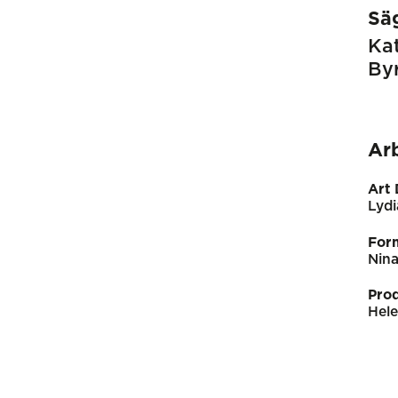
Sä
Kat
Byr
Ar
Art 
Lydi
For
Nin
Pro
Hele