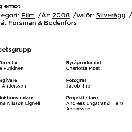
g emot
egori:
Film
År:
2008
Valör:
Silverägg
å:
Forsman & Bodenfors
betsgrupp
Director
Byråproducent
a Putkinen
Charlotte Most
mgivare
Fotograf
a Andersson
Jacob Ihre
duktionsledare
Projektledare
na Nilsson Lignell
Andreas Engstrand, Hans
Andersson