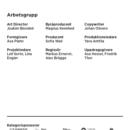
Arbetsgrupp
Art Director
Byråproducent
Copywriter
Joakim Blondell
Magnus Kennhed
Johan Olivero
Formgivare
Producent
Produktionsledare
Åsa Plahn
Sofia Wall
Yara Anttila
Projektledare
Regissör
Uppdragsgivare
Leif Sorte, Lina
Markus Ernerot,
Åsa Hessel, Fredrik
Engler
Alex Brügge
Thor
Kategorisponsorer