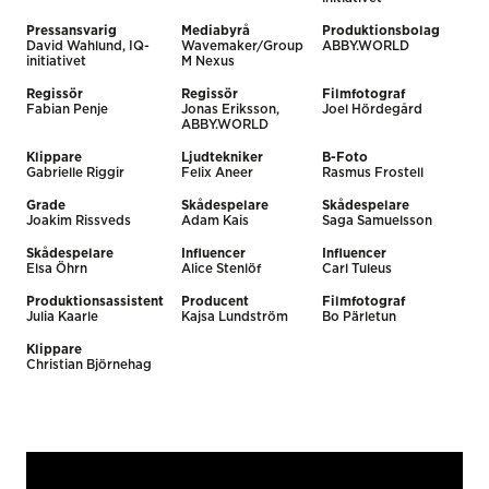
Pressansvarig
Mediabyrå
Produktionsbolag
David Wahlund, IQ-
Wavemaker/Group
ABBY.WORLD
initiativet
M Nexus
Regissör
Regissör
Filmfotograf
Fabian Penje
Jonas Eriksson,
Joel Hördegård
ABBY.WORLD
Klippare
Ljudtekniker
B-Foto
Gabrielle Riggir
Felix Aneer
Rasmus Frostell
Grade
Skådespelare
Skådespelare
Joakim Rissveds
Adam Kais
Saga Samuelsson
Skådespelare
Influencer
Influencer
Elsa Öhrn
Alice Stenlöf
Carl Tuleus
Produktionsassistent
Producent
Filmfotograf
Julia Kaarle
Kajsa Lundström
Bo Pärletun
Klippare
Christian Björnehag