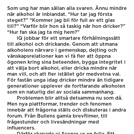
Som ung har man sällan alla svaren. Ännu mindre
när alkohol är inblandat. “Hur tar jag första
steget?” “Kommer jag bli för full av ett glas
till?” “Varför blir hon så taskig när hon dricker?”
“Hur fan ska jag ta mig hem?”
IQ jobbar för ett smartare förhållningssätt
till alkohol och drickande. Genom att utmana
alkoholens närvaro i gemenskap, dejting och
vänskapsrelationer kan vi få fler att öppna
ögonen kring sina beteenden, bygga integritet i
att välja bort alkohol, eller dricka mindre när
man vill, och att fler istället gör medvetna val.
För fastän unga idag dricker mindre än tidigare
generationer upplever de fortfarande alkoholen
som en naturlig del av sociala sammanhang.
Problemen blir alltså detsamma nu som då.
Men nya plattformar, trender och fenomen
innebär att frågorna ställs och diskuteras i andra
forum. Från Bullens gamla brevfilmer, till
frågestunder och livesändningar med
influencers.
Därför skapade vi Scener ur en fylla. Ett