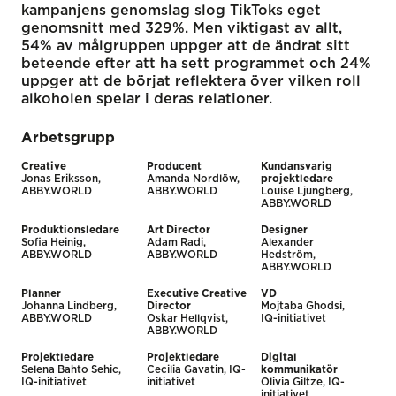
kampanjens genomslag slog TikToks eget
genomsnitt med 329%. Men viktigast av allt,
54% av målgruppen uppger att de ändrat sitt
beteende efter att ha sett programmet och 24%
uppger att de börjat reflektera över vilken roll
alkoholen spelar i deras relationer.
Arbetsgrupp
Creative
Producent
Kundansvarig
Jonas Eriksson,
Amanda Nordlöw,
projektledare
ABBY.WORLD
ABBY.WORLD
Louise Ljungberg,
ABBY.WORLD
Produktionsledare
Art Director
Designer
Sofia Heinig,
Adam Radi,
Alexander
ABBY.WORLD
ABBY.WORLD
Hedström,
ABBY.WORLD
Planner
Executive Creative
VD
Johanna Lindberg,
Director
Mojtaba Ghodsi,
ABBY.WORLD
Oskar Hellqvist,
IQ-initiativet
ABBY.WORLD
Projektledare
Projektledare
Digital
Selena Bahto Sehic,
Cecilia Gavatin, IQ-
kommunikatör
IQ-initiativet
initiativet
Olivia Giltze, IQ-
initiativet