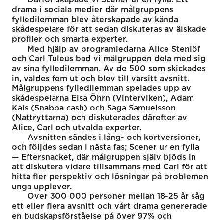
drama i sociala medier där målgruppens
fylledilemman blev återskapade av kända
skådespelare för att sedan diskuteras av älskade
profiler och smarta experter.
Med hjälp av programledarna Alice Stenlöf
och Carl Tuleus bad vi målgruppen dela med sig
av sina fylledilemman. Av de 500 som skickades
in, valdes fem ut och blev till varsitt avsnitt.
Målgruppens fylledilemman spelades upp av
skådespelarna Elsa Öhrn (Vinterviken), Adam
Kais (Snabba cash) och Saga Samuelsson
(Nattryttarna) och diskuterades därefter av
Alice, Carl och utvalda experter.
Avsnitten sändes i lång- och kortversioner,
och följdes sedan i nästa fas; Scener ur en fylla
— Eftersnacket, där målgruppen själv bjöds in
att diskutera vidare tillsammans med Carl för att
hitta fler perspektiv och lösningar på problemen
unga upplever.
Över 300 000 personer mellan 18-25 år såg
ett eller flera avsnitt och vårt drama genererade
en budskapsförståelse på över 97% och