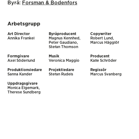
Byrå:
Forsman & Bodenfors
Arbetsgrupp
Art Director
Byråproducent
Copywriter
Annika Frankel
Magnus Kennhed,
Robert Lund,
Peter Gaudiano,
Marcus Hägglöf
Stefan Thomson
Formgivare
Musik
Producent
Axel Söderlund
Veronica Maggio
Kalle Schröder
Produktionsledare
Projektledare
Regissör
Sanna Kander
Stefan Rudels
Marcus Svanberg
Uppdragsgivare
Monica Elgemark,
Therese Sundberg