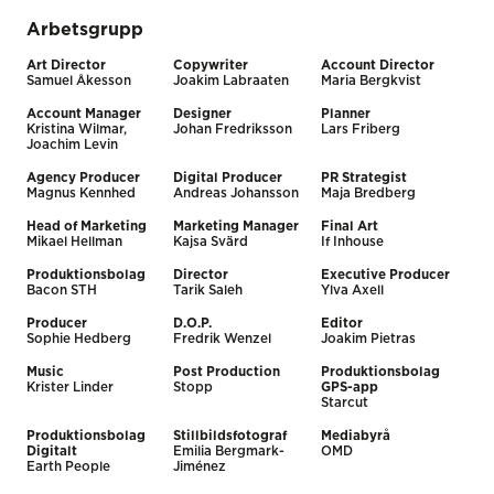
Arbetsgrupp
Art Director
Copywriter
Account Director
Samuel Åkesson
Joakim Labraaten
Maria Bergkvist
Account Manager
Designer
Planner
Kristina Wilmar,
Johan Fredriksson
Lars Friberg
Joachim Levin
Agency Producer
Digital Producer
PR Strategist
Magnus Kennhed
Andreas Johansson
Maja Bredberg
Head of Marketing
Marketing Manager
Final Art
Mikael Hellman
Kajsa Svärd
If Inhouse
Produktionsbolag
Director
Executive Producer
Bacon STH
Tarik Saleh
Ylva Axell
Producer
D.O.P.
Editor
Sophie Hedberg
Fredrik Wenzel
Joakim Pietras
Music
Post Production
Produktionsbolag
Krister Linder
Stopp
GPS-app
Starcut
Produktionsbolag
Stillbildsfotograf
Mediabyrå
Digitalt
Emilia Bergmark-
OMD
Earth People
Jiménez