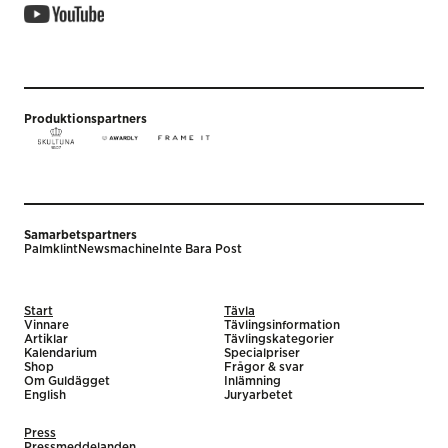
Produktionspartners
Samarbetspartners
Palmklint
Newsmachine
Inte Bara Post
Start
Tävla
Vinnare
Tävlingsinformation
Artiklar
Tävlingskategorier
Kalendarium
Specialpriser
Shop
Frågor & svar
Om Guldägget
Inlämning
English
Juryarbetet
Press
Pressmeddelanden