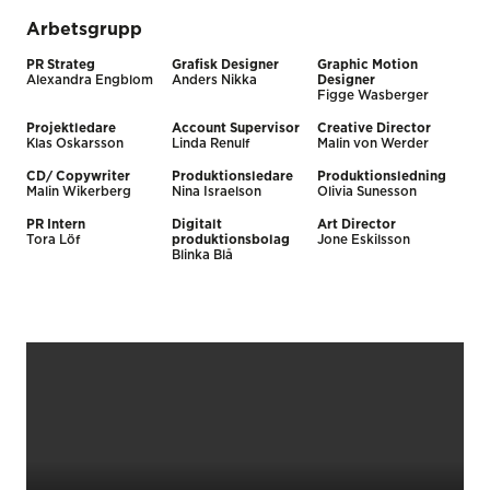
Arbetsgrupp
PR Strateg
Grafisk Designer
Graphic Motion
Alexandra Engblom
Anders Nikka
Designer
Figge Wasberger
Projektledare
Account Supervisor
Creative Director
Klas Oskarsson
Linda Renulf
Malin von Werder
CD/ Copywriter
Produktionsledare
Produktionsledning
Malin Wikerberg
Nina Israelson
Olivia Sunesson
PR Intern
Digitalt
Art Director
Tora Löf
produktionsbolag
Jone Eskilsson
Blinka Blå